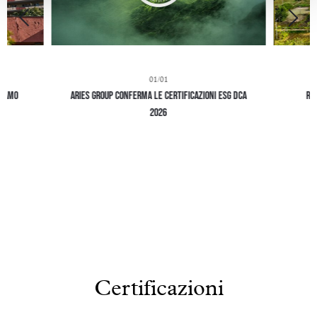
01/01
Siamo
Aries Group conferma le Certificazioni ESG DCA
Ri
2026
Certificazioni