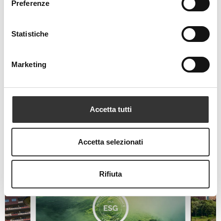
Preferenze
Orientamento
Orientamento chiaro e intuitivo per facilitare gli spostamenti autonomi:
Statistiche
maggiore visibilità delle indicazioni semplifica l’esperienza e rende più
efficiente la gestione dell’hotel.
Marketing
Accetta tutti
Latest News
Accetta selezionati
Rifiuta