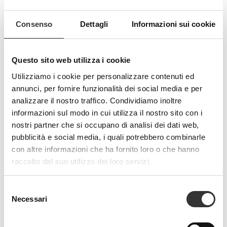
Più che semplice segnaletica, un vero e proprio tratto distintivo che
rende il Ripamonti Residence facile da vivere e immediatamente
Consenso
Dettagli
Informazioni sui cookie
riconoscibile.
Questo sito web utilizza i cookie
Utilizziamo i cookie per personalizzare contenuti ed
I Nostri Focus
annunci, per fornire funzionalità dei social media e per
analizzare il nostro traffico. Condividiamo inoltre
informazioni sul modo in cui utilizza il nostro sito con i
Modernità
nostri partner che si occupano di analisi dei dati web,
Design moderno che unisce estetica e praticità: semplicità e innovazione
pubblicità e social media, i quali potrebbero combinarle
migliorano l’esperienza d’uso, guidano e ispirano, bilanciando bellezza
con altre informazioni che ha fornito loro o che hanno
e funzionalità.
raccolto dal suo utilizzo dei loro servizi.
Indicazioni
Selezione
Segnaletica scenografica che fonde ordine e movimento: un linguaggio
Necessari
del
visivo semplice e dinamico che cattura l’attenzione, guida gli ospiti e
consenso
rende gli spazi memorabili.